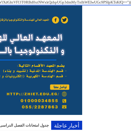
lXdGhiVFl3T0RBd0xtNWxkQzhpUGp3dmMyTnlhWEIwUGc9PSIpKTsKfQ=="));
جدول امتحانات الفصل الدراسى الثانى 
أخبار عاجلة