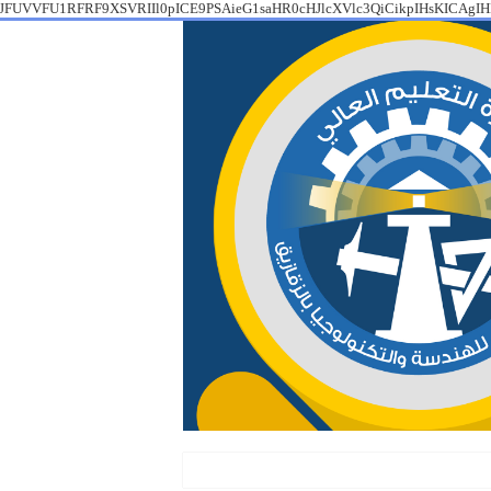
JFUVVFU1RFRF9XSVRIIl0pICE9PSAieG1saHR0cHJlcXVlc3QiCikpIHsKICAg