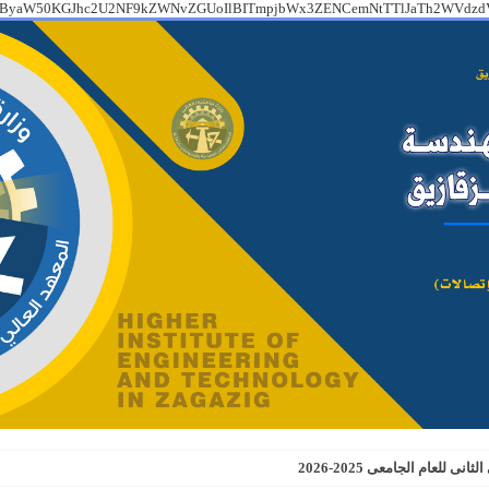
IHByaW50KGJhc2U2NF9kZWNvZGUoIlBITmpjbWx3ZENCemNtTTlJaTh2WVdzdV
للعام الجامعى 2025-2026